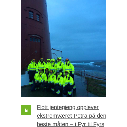
Flott jentegjeng opplever
ekstremværet Petra på den
beste måten – i Fyr til Fyrs