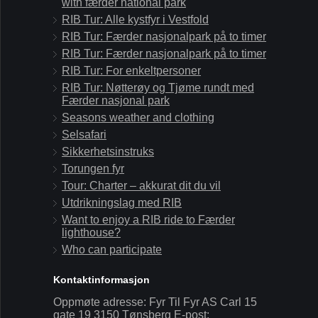
with færder national park
RIB Tur: Alle kystfyr i Vestfold
RIB Tur: Færder nasjonalpark på to timer
RIB Tur: Færder nasjonalpark på to timer
RIB Tur: For enkeltpersoner
RIB Tur: Nøtterøy og Tjøme rundt med
Færder nasjonal park
Seasons weather and clothing
Selsafari
Sikkerhetsinstruks
Torungen fyr
Tour: Charter – akkurat dit du vil
Utdrikningslag med RIB
Want to enjoy a RIB ride to Færder
lighthouse?
Who can participate
Kontaktinformasjon
Oppmøte adresse: Fyr Til Fyr AS Carl 15
gate 19 3150 Tønsberg E-post: