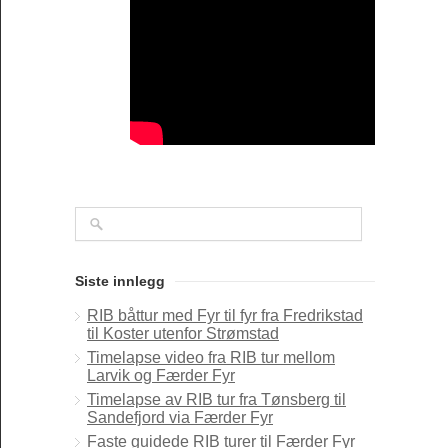
Siste innlegg
RIB båttur med Fyr til fyr fra Fredrikstad
til Koster utenfor Strømstad
Timelapse video fra RIB tur mellom
Larvik og Færder Fyr
Timelapse av RIB tur fra Tønsberg til
Sandefjord via Færder Fyr
Faste guidede RIB turer til Færder Fyr