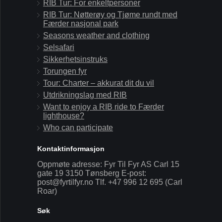
RIB Tur: For enkeltpersoner
RIB Tur: Nøtterøy og Tjøme rundt med
Færder nasjonal park
Seasons weather and clothing
Selsafari
Sikkerhetsinstruks
Torungen fyr
Tour: Charter – akkurat dit du vil
Utdrikningslag med RIB
Want to enjoy a RIB ride to Færder
lighthouse?
Who can participate
Kontaktinformasjon
Oppmøte adresse: Fyr Til Fyr AS Carl 15
gate 19 3150 Tønsberg E-post:
post@fyrtilfyr.no Tlf. +47 996 12 695 (Carl
Roar)
Søk