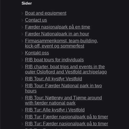
Sider
Boat and equipment
Contact us
Færder nasjonalpark på en time
Færder Nationalpark in an hour
Firmasammenkomst, team-building,
kick-off, event og sommerfest
Kontakt oss
RIB boat tours for individuals
RIB charter, boat trips and events in the
outer Oslofjord and Vestfold archipelago
RIB Tour: All kystfyr Vestfold
RIB Tour: Færder National park in two
hours
RIB Tour: Nøtterøy and Tjøme around
with færder national park
RIB Tur: Alle kystfyr i Vestfold
RIB Tur: Færder nasjonalpark på to timer
RIB Tur: Færder nasjonalpark på to timer